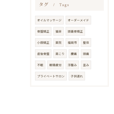
タグ
Tags
オイルマッサージ
オーダーメイド
骨盤矯正
猫背
頭蓋骨矯正
小顔矯正
薬院
福岡市
整体
産後骨盤
肩こり
腰痛
頭痛
不眠
眼精疲労
浮腫み
歪み
プライベートサロン
子供連れ